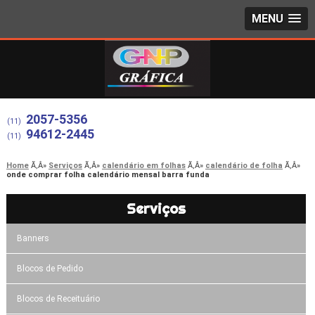
MENU
2057-5356
(11)
94612-2445
(11)
Home
Serviços
calendário em folhas
calendário de folha
onde comprar folha calendário mensal barra funda
Serviços
Banners
Blocos de Pedido
Blocos de Receituário