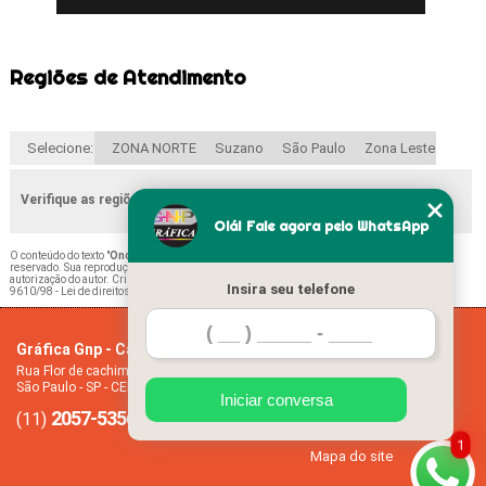
Regiões de Atendimento
Selecione:
ZONA NORTE
Suzano
São Paulo
Zona Leste
Verifique as regiões que atendemos
Olá! Fale agora pelo WhatsApp
O conteúdo do texto "
Onde Comprar Folha Calendário Mensal Barra Funda
" é de direito
reservado. Sua reprodução, parcial ou total, mesmo citando nossos links, é proibida sem a
autorização do autor. Crime de violação de direito autoral – artigo 184 do Código Penal –
Lei
Insira seu telefone
9610/98 - Lei de direitos autorais
.
Gráfica Gnp - Cartão de visita
Home
Rua Flor de cachimbo, 274 - Jardim Santana
Empresa
São Paulo - SP - CEP: 08050-040
Missão
Iniciar conversa
2057-5356
94612-2445
Serviços
(11)
(11)
Contato
1
Mapa do site