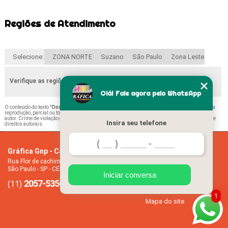
Regiões de Atendimento
Selecione:
ZONA NORTE
Suzano
São Paulo
Zona Leste
Verifique as regiões que atendemos
Olá! Fale agora pelo WhatsApp
O conteúdo do texto "
Onde Encontrar Calendário Folha Belém
" é de direito reservado. Sua
reprodução, parcial ou total, mesmo citando nossos links, é proibida sem a autorização do
autor. Crime de violação de direito autoral – artigo 184 do Código Penal –
Lei 9610/98 - Lei de
Insira seu telefone
direitos autorais
.
Gráfica Gnp - Cartão de visita
Home
Rua Flor de cachimbo, 274 - Jardim Santana
Empresa
São Paulo - SP - CEP: 08050-040
Missão
Iniciar conversa
2057-5356
94612-2445
Serviços
(11)
(11)
Contato
1
Mapa do site