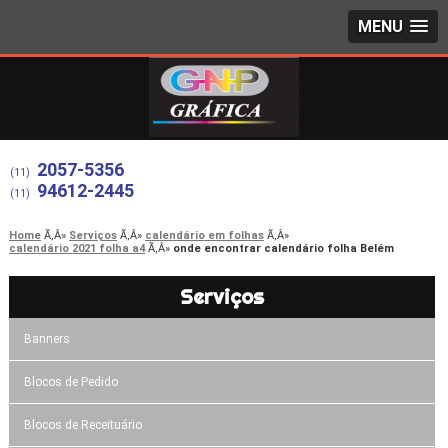
MENU
2057-5356
(11)
94612-2445
(11)
Home
Serviços
calendário em folhas
calendário 2021 folha a4
onde encontrar calendário folha Belém
Serviços
Banners
Blocos de Pedido
Blocos de Receituário