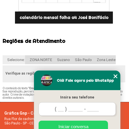
calendário mensal folha a4 José Bonifácio
Regiões de Atendimento
Selecione:
ZONA NORTE
Suzano
São Paulo
Zona Leste
Verifique as regiões que atendemos
Olá! Fale agora pelo WhatsApp
O conteúdo do texto "
Onde Comprar Folha de Calendário Santana
" é de direito reservado.
Sua reprodução, parcial ou total, mesmo citando nossos links, é proibida sem a autorização do
autor. Crime de violação de direito autoral – artigo 184 do Código Penal –
Lei 9610/98 - Lei de
Insira seu telefone
direitos autorais
.
Gráfica Gnp - Cartão de visita
Home
Rua Flor de cachimbo, 274 - Jardim Santana
Empresa
São Paulo - SP - CEP: 08050-040
Missão
Iniciar conversa