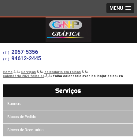
MENU
2057-5356
(11)
94612-2445
(11)
Home
Serviços
calendário em folhas
calendário 2021 folha a4
folha calendário avenida inajar de souza
Serviços
Banners
Blocos de Pedido
Blocos de Receituário