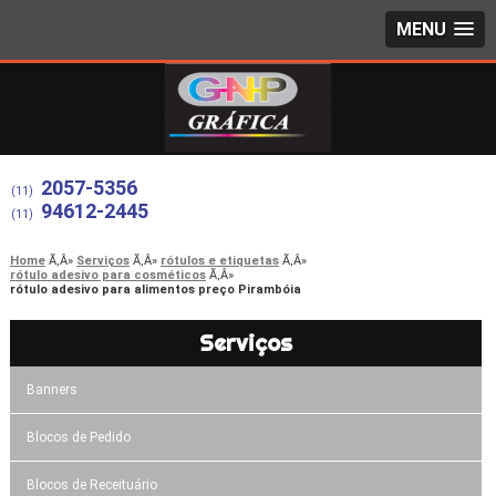
MENU
2057-5356
(11)
94612-2445
(11)
Home
Serviços
rótulos e etiquetas
rótulo adesivo para cosméticos
rótulo adesivo para alimentos preço Pirambóia
Serviços
Banners
Blocos de Pedido
Blocos de Receituário