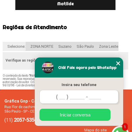
Matilde
Regiões de Atendimento
Selecione:
ZONA NORTE
Suzano
São Paulo
Zona Leste
Verifique as regiões que atendemos
Olá! Fale agora pelo WhatsApp
O conteúdo do texto "
Rótulo Adesivo para Alimentos Preço Pirambóia
" é de direito
reservado. Sua reprodução, parcial ou total, mesmo citando nossos links, é proibida sem a
autorização do autor. Crime de violação de direito autoral – artigo 184 do Código Penal –
Lei
Insira seu telefone
9610/98 - Lei de direitos autorais
.
Gráfica Gnp - Cartão de visita
Home
Rua Flor de cachimbo, 274 - Jardim Santana
Empresa
São Paulo - SP - CEP: 08050-040
Missão
Iniciar conversa
2057-5356
94612-2445
Serviços
(11)
(11)
Contato
1
Mapa do site