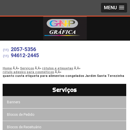
MENU
2057-5356
(11)
94612-2445
(11)
Home
Serviços
rótulos e etiquetas
rótulo adesivo para cosméticos
quanto custa etiqueta para alimentos congelados Jardim Santa Terezinha
Serviços
Banners
Blocos de Pedido
Blocos de Receituário