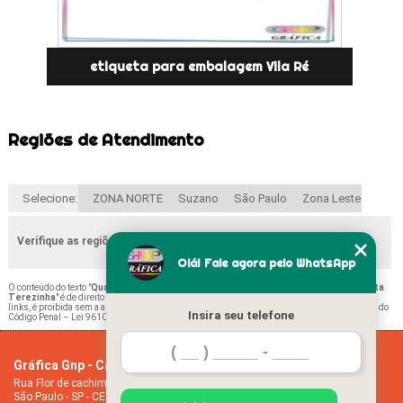
etiqueta para embalagem Vila Ré
Regiões de Atendimento
Selecione:
ZONA NORTE
Suzano
São Paulo
Zona Leste
Verifique as regiões que atendemos
Olá! Fale agora pelo WhatsApp
O conteúdo do texto "
Quanto Custa Etiqueta para Alimentos Congelados Jardim Santa
Terezinha
" é de direito reservado. Sua reprodução, parcial ou total, mesmo citando nossos
links, é proibida sem a autorização do autor. Crime de violação de direito autoral – artigo 184 do
Insira seu telefone
Código Penal –
Lei 9610/98 - Lei de direitos autorais
.
Gráfica Gnp - Cartão de visita
Home
Rua Flor de cachimbo, 274 - Jardim Santana
Empresa
São Paulo - SP - CEP: 08050-040
Missão