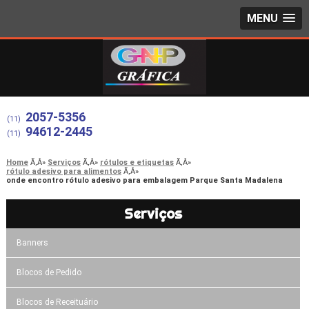
MENU
2057-5356
(11)
94612-2445
(11)
Home
Serviços
rótulos e etiquetas
rótulo adesivo para alimentos
onde encontro rótulo adesivo para embalagem Parque Santa Madalena
Serviços
Banners
Blocos de Pedido
Blocos de Receituário