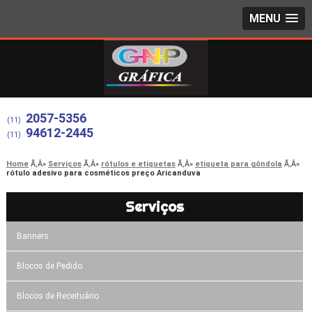
MENU
2057-5356
(11)
94612-2445
(11)
Home
Serviços
rótulos e etiquetas
etiqueta para gôndola
rótulo adesivo para cosméticos preço Aricanduva
Serviços
Banners
Blocos de Pedido
Blocos de Receituário