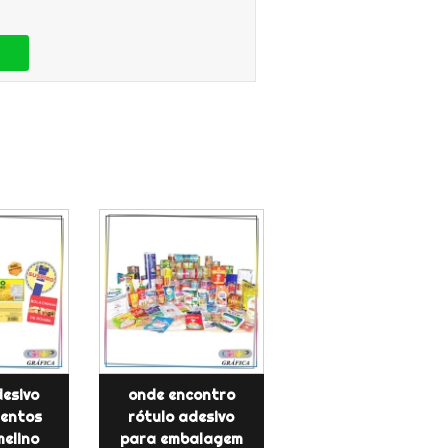
desivo
onde encontro
mentos
rótulo adesivo
melino
para embalagem