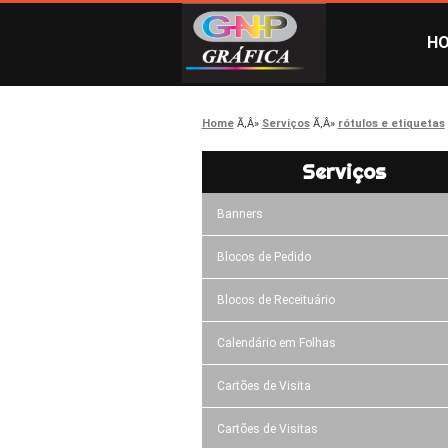
H
Home
Serviços
rótulos e etiquetas
Serviços
Banners
Blocos de Pedido
Blocos de Receituário
Calendário em Folhas
Cartões de Visita
Cartões de Visitas