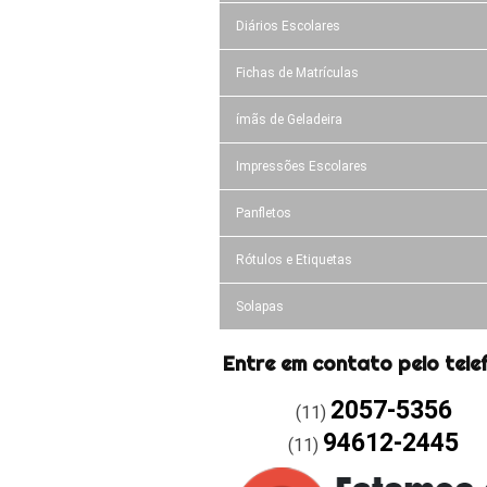
Diários Escolares
Fichas de Matrículas
ímãs de Geladeira
Impressões Escolares
Panfletos
Rótulos e Etiquetas
Solapas
Entre em contato pelo tele
2057-5356
(11)
94612-2445
(11)