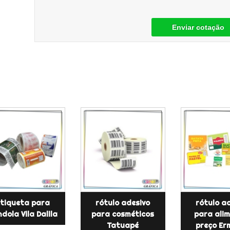
Enviar cotação
tiqueta para
rótulo adesivo
rótulo a
dola Vila Dalila
para cosméticos
para ali
Tatuapé
preço Er