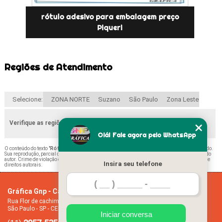
rótulo adesivo para embalagem preço
Piqueri
Regiões de Atendimento
Selecione:
ZONA NORTE
Suzano
São Paulo
Zona Leste
Verifique as regiões que atendemos
Olá! Fale agora pelo WhatsApp
O conteúdo do texto "
Rótulo Adesivo para Embalagem São Mateus
" é de direito reservado.
Sua reprodução, parcial ou total, mesmo citando nossos links, é proibida sem a autorização do
autor. Crime de violação de direito autoral – artigo 184 do Código Penal –
Lei 9610/98 - Lei de
Insira seu telefone
direitos autorais
.
Gráfica Gnp - Cartão de visita
Home
Rua Flor de cachimbo, 274 - Jardim Santana
Empresa
São Paulo - SP - CEP: 08050-040
Missão
Iniciar conversa
Serviços