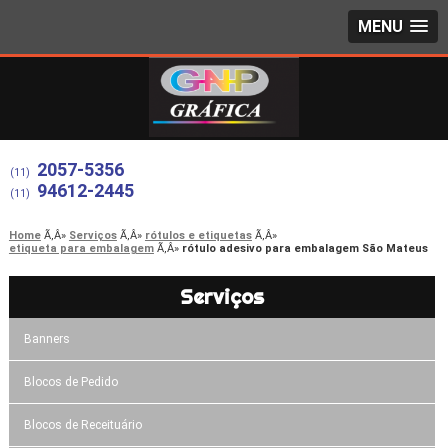
MENU
2057-5356
(11)
94612-2445
(11)
Home
Serviços
rótulos e etiquetas
etiqueta para embalagem
rótulo adesivo para embalagem São Mateus
Serviços
Banners
Blocos de Pedido
Blocos de Receituário