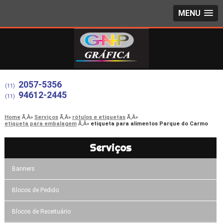
MENU
2057-5356
(11)
94612-2445
(11)
Home
Serviços
rótulos e etiquetas
etiqueta para embalagem
etiqueta para alimentos Parque do Carmo
Serviços
Banners
Blocos de Pedido
Blocos de Receituário