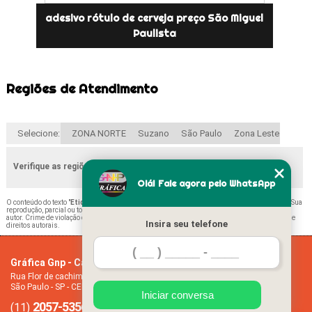
adesivo rótulo de cerveja preço São Miguel
Paulista
Regiões de Atendimento
Selecione:
ZONA NORTE
Suzano
São Paulo
Zona Leste
Verifique as regiões que atendemos
Olá! Fale agora pelo WhatsApp
O conteúdo do texto "
Etiqueta para Alimentos Parque do Carmo
" é de direito reservado. Sua
reprodução, parcial ou total, mesmo citando nossos links, é proibida sem a autorização do
autor. Crime de violação de direito autoral – artigo 184 do Código Penal –
Lei 9610/98 - Lei de
Insira seu telefone
direitos autorais
.
Gráfica Gnp - Cartão de visita
Home
Rua Flor de cachimbo, 274 - Jardim Santana
Empresa
São Paulo - SP - CEP: 08050-040
Missão
Iniciar conversa
2057-5356
94612-2445
Serviços
(11)
(11)