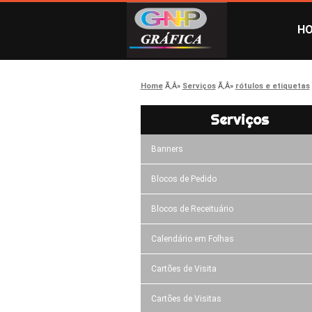
H
Home
Serviços
rótulos e etiquetas
Serviços
Banners
Blocos de Pedido
Blocos de Receituário
Calendário em Folhas
Cartões de Visita
Cartões de Visitas