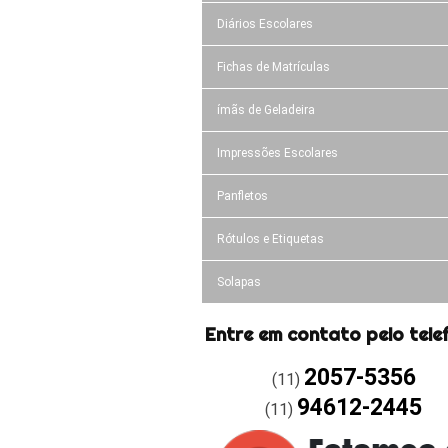
Diários Escolares
Fichas de Matrículas
ímãs de Geladeira
Impressões Escolares
Panfletos
Rótulos e Etiquetas
Solapas
Entre em contato pelo tele
2057-5356
(11)
94612-2445
(11)