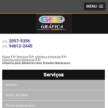
MENU
2057-5356
(11)
94612-2445
(11)
Home
Serviços
rótulos e etiquetas
etiqueta para alimentos
etiqueta para alimentos valor Ermelino Matarazzo
Serviços
Banners
Blocos de Pedido
Blocos de Receituário