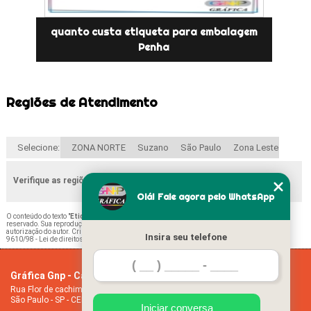
quanto custa etiqueta para embalagem
Penha
Regiões de Atendimento
Selecione:
ZONA NORTE
Suzano
São Paulo
Zona Leste
Verifique as regiões que atendemos
Olá! Fale agora pelo WhatsApp
O conteúdo do texto "
Etiqueta para Alimentos Valor Ermelino Matarazzo
" é de direito
reservado. Sua reprodução, parcial ou total, mesmo citando nossos links, é proibida sem a
autorização do autor. Crime de violação de direito autoral – artigo 184 do Código Penal –
Lei
Insira seu telefone
9610/98 - Lei de direitos autorais
.
Gráfica Gnp - Cartão de visita
Home
Rua Flor de cachimbo, 274 - Jardim Santana
Empresa
São Paulo - SP - CEP: 08050-040
Missão
Iniciar conversa