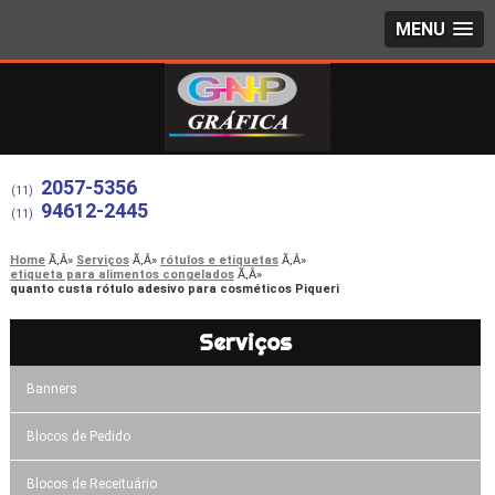
MENU
2057-5356
(11)
94612-2445
(11)
Home
Serviços
rótulos e etiquetas
etiqueta para alimentos congelados
quanto custa rótulo adesivo para cosméticos Piqueri
Serviços
Banners
Blocos de Pedido
Blocos de Receituário