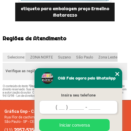
etiqueta para embalagem preço Ermelino
Matarazzo
Regiões de Atendimento
Selecione:
ZONA NORTE
Suzano
São Paulo
Zona Leste
Verifique as regiões que atendemos
Olá! Fale agora pelo WhatsApp
O conteúdo do texto "
Onde Encontro Etiqueta para Embalagem Parque São Rafael
" é de
direito reservado. Sua reprodução, parcial ou total, mesmo citando nossos links, é proibida sem
a autorização do autor. Crime de violação de direito autoral – artigo 184 do Código Penal –
Lei
Insira seu telefone
9610/98 - Lei de direitos autorais
.
Gráfica Gnp - Cartão de visita
Home
Rua Flor de cachimbo, 274 - Jardim Santana
Empresa
São Paulo - SP - CEP: 08050-040
Missão
Iniciar conversa
2057-5356
94612-2445
Serviços
(11)
(11)