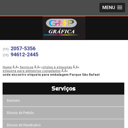
MENU
2057-5356
(11)
94612-2445
(11)
Home
Serviços
rótulos e etiquetas
etiqueta para alimentos congelados
onde encontro etiqueta para embalagem Parque São Rafael
Serviços
Banners
Blocos de Pedido
Blocos de Receituário