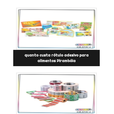
quanto custa rótulo adesivo para
alimentos Pirambóia