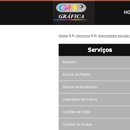
H
Home
Serviços
impressões escolar
Serviços
Banners
Blocos de Pedido
Blocos de Receituário
Calendário em Folhas
Cartões de Visita
Cartões de Visitas