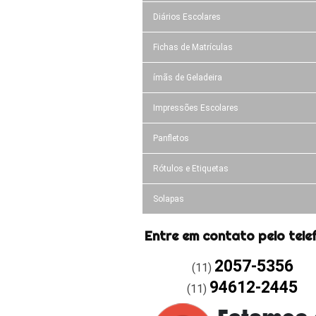
Diários Escolares
Fichas de Matrículas
ímãs de Geladeira
Impressões Escolares
Panfletos
Rótulos e Etiquetas
Solapas
Entre em contato pelo tele
2057-5356
(11)
94612-2445
(11)