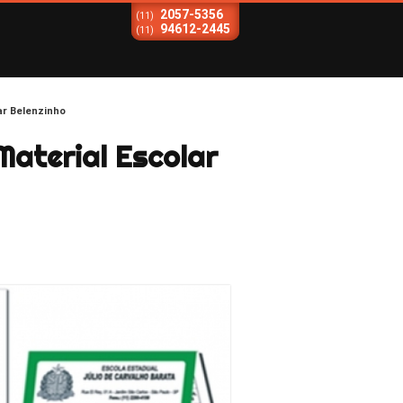
2057-5356
(11)
94612-2445
(11)
ar Belenzinho
aterial Escolar