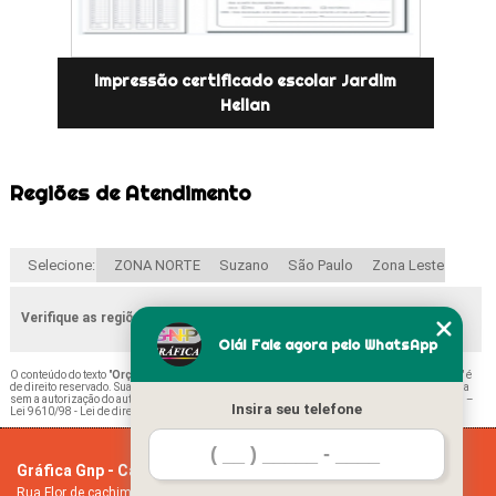
impressão certificado escolar Jardim
Helian
Regiões de Atendimento
Selecione:
ZONA NORTE
Suzano
São Paulo
Zona Leste
Verifique as regiões que atendemos
Olá! Fale agora pelo WhatsApp
O conteúdo do texto "
Orçamento de Impressão de Ficha de Matrícula Escolar Piqueri
" é
de direito reservado. Sua reprodução, parcial ou total, mesmo citando nossos links, é proibida
sem a autorização do autor. Crime de violação de direito autoral – artigo 184 do Código Penal –
Insira seu telefone
Lei 9610/98 - Lei de direitos autorais
.
Gráfica Gnp - Cartão de visita
Home
Rua Flor de cachimbo, 274 - Jardim Santana
Empresa