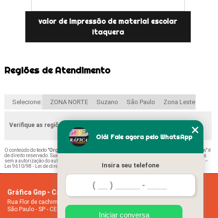
valor de impressão de material escolar
Itaquera
Regiões de Atendimento
Selecione:
ZONA NORTE
Suzano
São Paulo
Zona Leste
Verifique as regiões que atendemos
Olá! Fale agora pelo WhatsApp
O conteúdo do texto "
Orçamento de Impressão de Declaração de Escolaridade Belém
" é
de direito reservado. Sua reprodução, parcial ou total, mesmo citando nossos links, é proibida
sem a autorização do autor. Crime de violação de direito autoral – artigo 184 do Código Penal –
Insira seu telefone
Lei 9610/98 - Lei de direitos autorais
.
Gráfica Gnp - Cartão de visita
Home
Rua Flor de cachimbo, 274 - Jardim Santana
Empresa
São Paulo - SP - CEP: 08050-040
Missão
Iniciar conversa