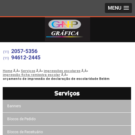
MENU
2057-5356
(11)
94612-2445
(11)
Home
Serviços
impressões escolares
impressão ficha remissiva escolar
orçamento de impressão de declaração de escolaridade Belém
Serviços
Banners
Blocos de Pedido
Blocos de Receituário