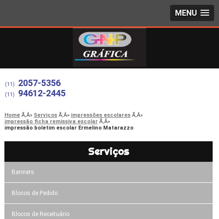
MENU
2057-5356
(11)
94612-2445
(11)
Home
Serviços
impressões escolares
impressão ficha remissiva escolar
impressão boletim escolar Ermelino Matarazzo
Serviços
Banners
Blocos de Pedido
Blocos de Receituário