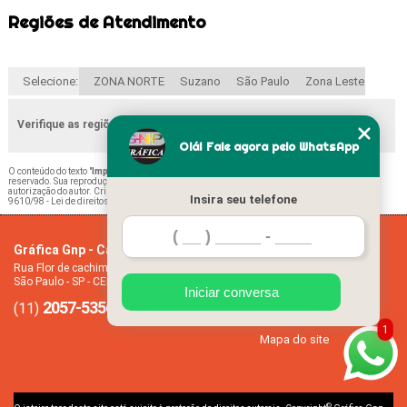
Regiões de Atendimento
Selecione:
ZONA NORTE
Suzano
São Paulo
Zona Leste
Verifique as regiões que atendemos
Olá! Fale agora pelo WhatsApp
O conteúdo do texto "
Impressão Boletim Escolar Ermelino Matarazzo
" é de direito
reservado. Sua reprodução, parcial ou total, mesmo citando nossos links, é proibida sem a
autorização do autor. Crime de violação de direito autoral – artigo 184 do Código Penal –
Lei
Insira seu telefone
9610/98 - Lei de direitos autorais
.
Gráfica Gnp - Cartão de visita
Home
Rua Flor de cachimbo, 274 - Jardim Santana
Empresa
São Paulo - SP - CEP: 08050-040
Missão
Iniciar conversa
2057-5356
94612-2445
Serviços
(11)
(11)
Contato
1
Mapa do site
©