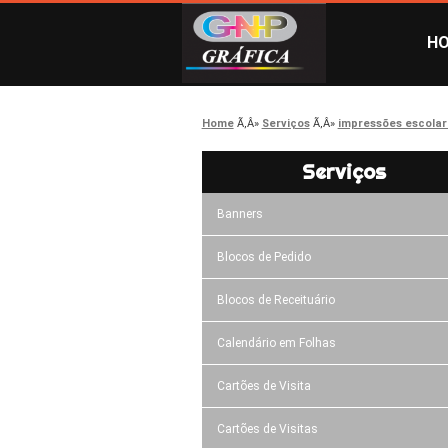
H
Home
Serviços
impressões escolar
Serviços
Banners
Blocos de Pedido
Blocos de Receituário
Calendário em Folhas
Cartões de Visita
Cartões de Visitas