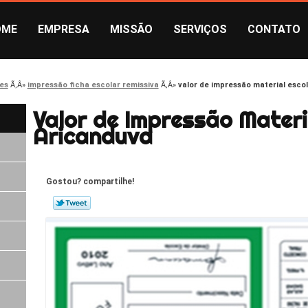
OME
EMPRESA
MISSÃO
SERVIÇOS
CONTATO
es
impressão ficha escolar remissiva
valor de impressão material esco
Valor de Impressão Materi
Aricanduva
Gostou? compartilhe!