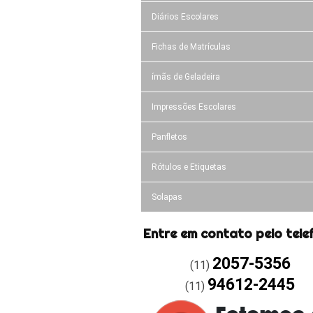
Diários Escolares
Fichas de Matrículas
ímãs de Geladeira
Impressões Escolares
Panfletos
Rótulos e Etiquetas
Solapas
Entre em contato pelo tele
2057-5356
(11)
94612-2445
(11)