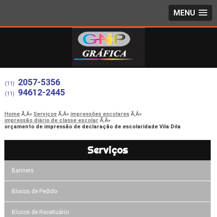
MENU
2057-5356
(11)
94612-2445
(11)
Home
Serviços
impressões escolares
impressão diário de classe escolar
orçamento de impressão de declaração de escolaridade Vila Dila
Serviços
Banners
Blocos de Pedido
Blocos de Receituário