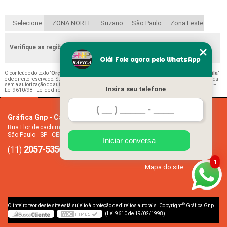
Selecione:
ZONA NORTE
Suzano
São Paulo
Zona Leste
Verifique as regiões que atendemos
Olá! Fale agora pelo WhatsApp
O conteúdo do texto "
Orçamento de Impressão de Declaração de Escolaridade Vila Dila
"
é de direito reservado. Sua reprodução, parcial ou total, mesmo citando nossos links, é proibida
sem a autorização do autor. Crime de violação de direito autoral – artigo 184 do Código Penal –
Insira seu telefone
Lei 9610/98 - Lei de direitos autorais
.
Gráfica Gnp - Cartão de visita
Home
Rua Flor de cachimbo, 274 - Jardim Santana
Empresa
São Paulo - SP - CEP: 08050-040
Missão
Iniciar conversa
2057-5356
94612-2445
Serviços
(11)
(11)
Contato
1
Mapa do site
©
O inteiro teor deste site está sujeito à proteção de direitos autorais. Copyright
Gráfica Gnp
(Lei 9610 de 19/02/1998)