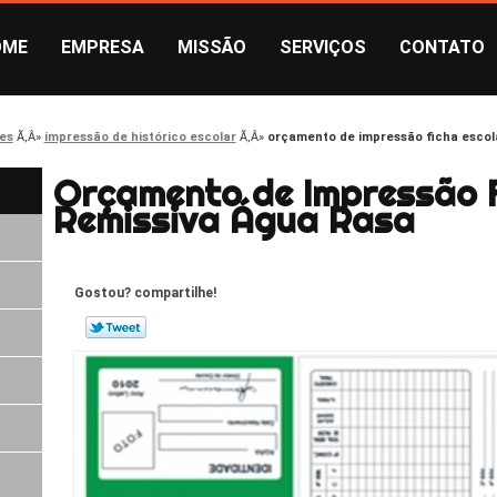
OME
EMPRESA
MISSÃO
SERVIÇOS
CONTATO
es
impressão de histórico escolar
orçamento de impressão ficha escol
Orçamento de Impressão F
Remissiva Água Rasa
Gostou? compartilhe!