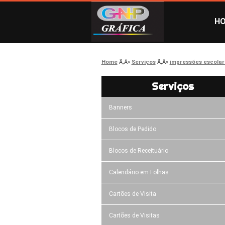
H
Home
Serviços
impressões escolar
Serviços
Banners
Blocos de Pedido
Blocos de Receituário
Calendário em Folhas
Cartões de Visita
Cartões de Visitas