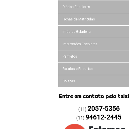
Diários Escolares
Fichas de Matrículas
ímãs de Geladeira
Impressões Escolares
Panfletos
Rótulos e Etiquetas
Solapas
Entre em contato pelo tele
2057-5356
(11)
94612-2445
(11)