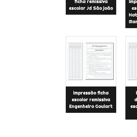
ficha remissiva
imp
escolar Jd São joão
es
Hab
Man
impressão ficha
escolar remissiva
d
Engenheiro Goulart
es