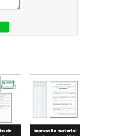
to de
impressão material