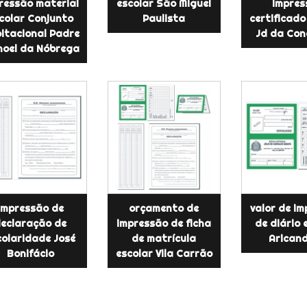
ressão material
escolar São Miguel
impres
colar Conjunto
Paulista
certificado
itacional Padre
Jd da Con
oel da Nóbrega
impressão de
orçamento de
valor de i
eclaração de
impressão de ficha
de diário 
colaridade José
de matrícula
Arican
Bonifácio
escolar Vila Carrão