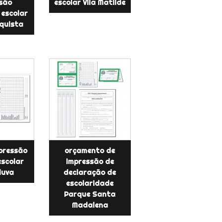
são
escolar Vila Matilde
 escolar
quista
mpressão
orçamento de
escolar
impressão de
duva
declaração de
escolaridade
Parque Santa
Madalena