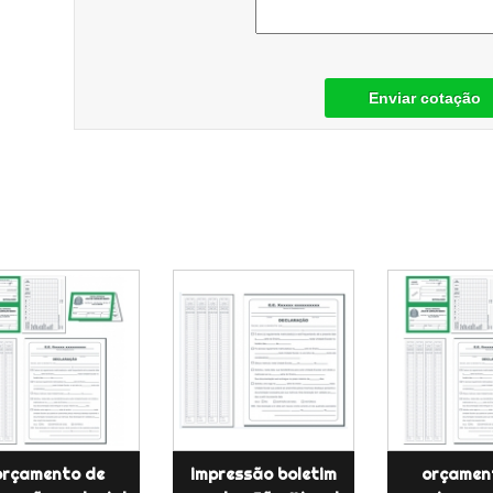
Enviar cotação
orçamento de
impressão boletim
orçamen