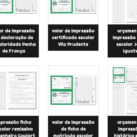
or de impressão
valor de impressão
orçamen
 declaração de
certificado escolar
impressão 
olaridade Penha
Vila Prudente
escolar 
de França
Iguat
mpressão ficha
valor de impressão
orçamen
colar remissiva
de ficha de
impress
enheiro Goulart
matrícula escolar
histórico 