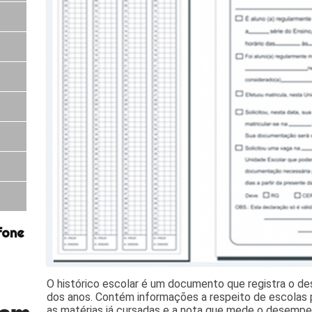
fone
O histórico escolar é um documento que registra o d
dos anos. Contém informações a respeito de escolas p
as matérias já cursadas e a nota que mede o desemp