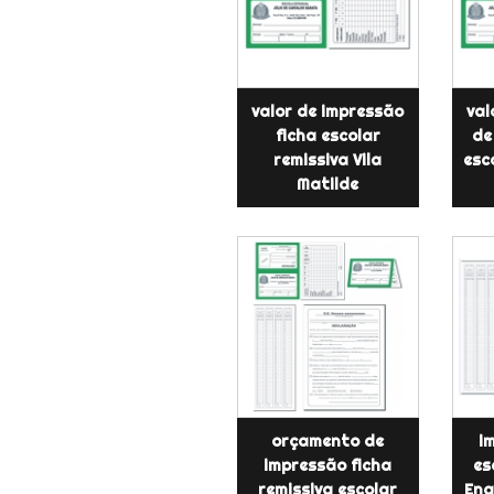
valor de impressão
val
ficha escolar
de
remissiva Vila
esc
Matilde
orçamento de
i
impressão ficha
es
remissiva escolar
Eng