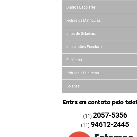
Diários Escolares
Fichas de Matrículas
ímãs de Geladeira
Impressões Escolares
Panfletos
Rótulos e Etiquetas
Solapas
Entre em contato pelo tele
2057-5356
(11)
94612-2445
(11)