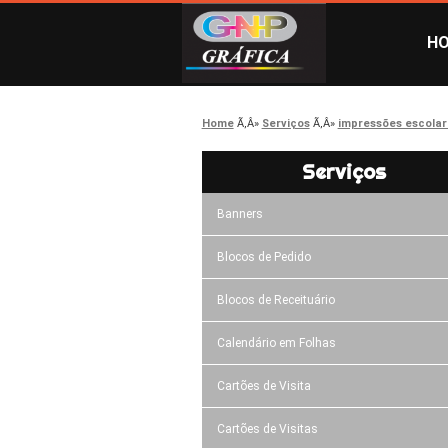
H
Home
Serviços
impressões escolar
Serviços
Banners
Blocos de Pedido
Blocos de Receituário
Calendário em Folhas
Cartões de Visita
Cartões de Visitas