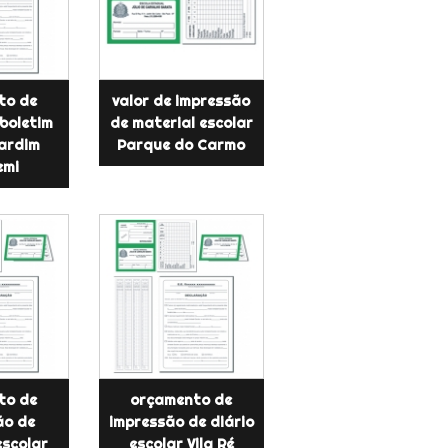
to de
valor de impressão
boletim
de material escolar
Jardim
Parque do Carmo
emi
to de
orçamento de
ão de
impressão de diário
escolar
escolar Vila Ré