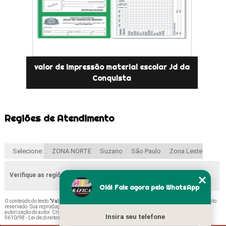
valor de impressão material escolar Jd da
Conquista
Regiões de Atendimento
Selecione:
ZONA NORTE
Suzano
São Paulo
Zona Leste
Verifique as regiões que atendemos
Olá! Fale agora pelo WhatsApp
O conteúdo do texto "
Valor de Impressão de Material Escolar Vila Esperança
" é de direito
reservado. Sua reprodução, parcial ou total, mesmo citando nossos links, é proibida sem a
autorização do autor. Crime de violação de direito autoral – artigo 184 do Código Penal –
Lei
Insira seu telefone
9610/98 - Lei de direitos autorais
.