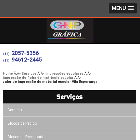
MENU
2057-5356
(11)
94612-2445
(11)
Home
Serviços
impressões escolares
impressão de ficha de matrícula escolar
valor de impressão de material escolar Vila Esperança
Serviços
Banners
Blocos de Pedido
Blocos de Receituário