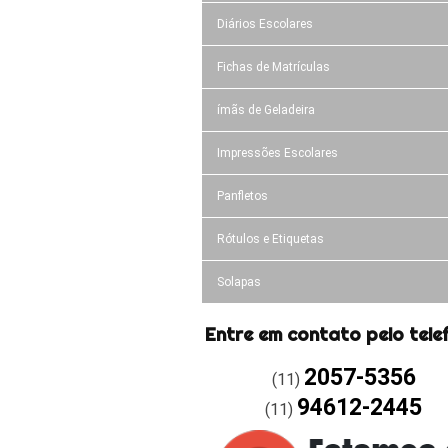
Diários Escolares
Fichas de Matrículas
ímãs de Geladeira
Impressões Escolares
Panfletos
Rótulos e Etiquetas
Solapas
Entre em contato pelo tele
2057-5356
(11)
94612-2445
(11)