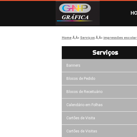
H
Home
Serviços
impressões escolar
Serviços
Banners
Blocos de Pedido
Blocos de Receituário
Calendário em Folhas
Cartões de Visita
Cartões de Visitas