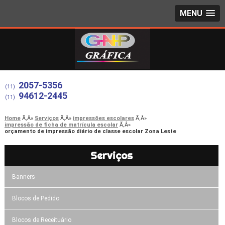
MENU
2057-5356
(11)
94612-2445
(11)
Home
Serviços
impressões escolares
impressão de ficha de matrícula escolar
orçamento de impressão diário de classe escolar Zona Leste
Serviços
Banners
Blocos de Pedido
Blocos de Receituário