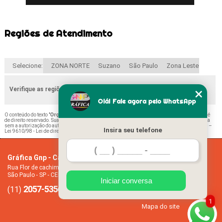
Regiões de Atendimento
Selecione:
ZONA NORTE
Suzano
São Paulo
Zona Leste
Verifique as regiões que atendemos
Olá! Fale agora pelo WhatsApp
O conteúdo do texto "
Orçamento de Impressão Diário de Classe Escolar Zona Leste
" é
de direito reservado. Sua reprodução, parcial ou total, mesmo citando nossos links, é proibida
sem a autorização do autor. Crime de violação de direito autoral – artigo 184 do Código Penal –
Insira seu telefone
Lei 9610/98 - Lei de direitos autorais
.
Gráfica Gnp - Cartão de visita
Home
Rua Flor de cachimbo, 274 - Jardim Santana
Empresa
São Paulo - SP - CEP: 08050-040
Missão
Iniciar conversa
2057-5356
94612-2445
Serviços
(11)
(11)
Contato
1
Mapa do site