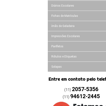
Diários Escolares
Fichas de Matrículas
ímãs de Geladeira
Impressões Escolares
Panfletos
Rótulos e Etiquetas
Solapas
Entre em contato pelo tele
2057-5356
(11)
94612-2445
(11)