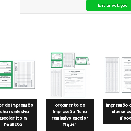
Enviar cotação
or de impressão
orçamento de
impressão d
icha remissiva
impressão ficha
classe e
escolar Itaim
remissiva escolar
Moo
Paulista
Piqueri