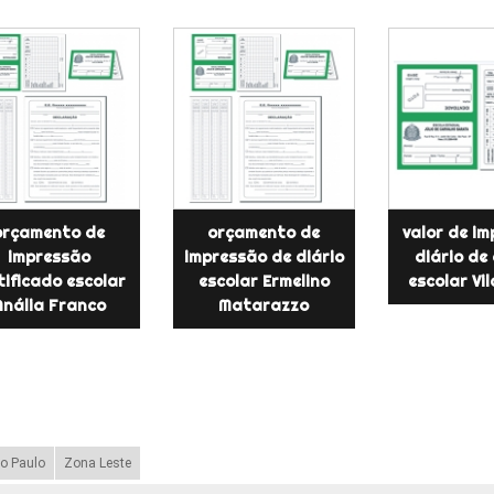
orçamento de
orçamento de
valor de i
impressão
impressão de diário
diário de
tificado escolar
escolar Ermelino
escolar Vil
Anália Franco
Matarazzo
o Paulo
Zona Leste