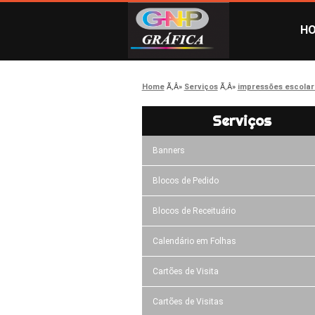
H
Home
Serviços
impressões escolar
Serviços
Banners
Blocos de Pedido
Blocos de Receituário
Calendário em Folhas
Cartões de Visita
Cartões de Visitas