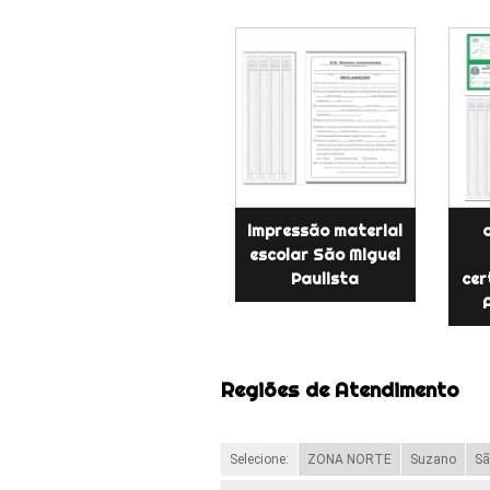
impressão material
escolar São Miguel
Paulista
cer
Regiões de Atendimento
Selecione:
ZONA NORTE
Suzano
Sã