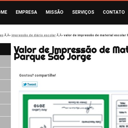
OME
EMPRESA
MISSÃO
SERVIÇOS
CONTATO
es
impressão de diário escolar
valor de impressão de material escolar
Valor de Impressão de Mat
Parque São Jorge
Gostou? compartilhe!