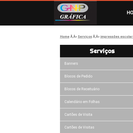
H
Home
Serviços
impressões escolar
Serviços
Banners
Blocos de Pedido
Blocos de Receituário
Calendário em Folhas
Cartões de Visita
Cartões de Visitas