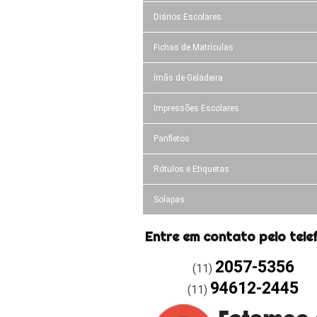
Diários Escolares
Fichas de Matrículas
ímãs de Geladeira
Impressões Escolares
Panfletos
Rótulos e Etiquetas
Solapas
Entre em contato pelo tele
2057-5356
(11)
94612-2445
(11)