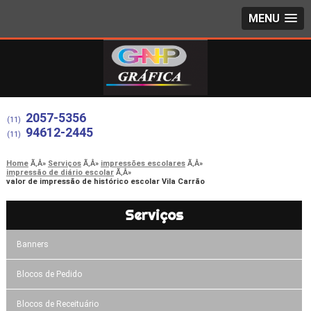
MENU
2057-5356
(11)
94612-2445
(11)
Home
Serviços
impressões escolares
impressão de diário escolar
valor de impressão de histórico escolar Vila Carrão
Serviços
Banners
Blocos de Pedido
Blocos de Receituário