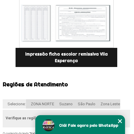
impressão ficha escolar remissiva Vila
Esperança
Regiões de Atendimento
Selecione:
ZONA NORTE
Suzano
São Paulo
Zona Leste
Verifique as regiões que atendemos
Olá! Fale agora pelo WhatsApp
O conteúdo do texto "
Valor de Impressão de Histórico Escolar Vila Carrão
" é de direito