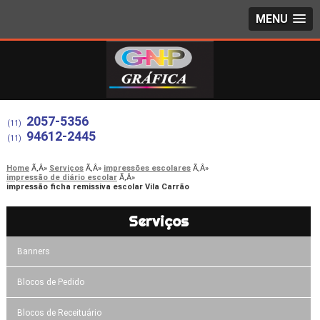
MENU
2057-5356
(11)
94612-2445
(11)
Home
Serviços
impressões escolares
impressão de diário escolar
impressão ficha remissiva escolar Vila Carrão
Serviços
Banners
Blocos de Pedido
Blocos de Receituário