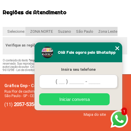
Regiões de Atendimento
Selecione:
ZONA NORTE
Suzano
São Paulo
Zona Leste
Verifique as regiões que atendemos
Olá! Fale agora pelo WhatsApp
O conteúdo do texto "
Impressão Ficha Remissiva Escolar Vila Carrão
" é de direito
reservado. Sua reprodução, parcial ou total, mesmo citando nossos links, é proibida sem a
autorização do autor. Crime de violação de direito autoral – artigo 184 do Código Penal –
Lei
Insira seu telefone
9610/98 - Lei de direitos autorais
.
Gráfica Gnp - Cartão de visita
Home
Rua Flor de cachimbo, 274 - Jardim Santana
Empresa
São Paulo - SP - CEP: 08050-040
Missão
Iniciar conversa
2057-5356
94612-2445
Serviços
(11)
(11)
Contato
1
Mapa do site