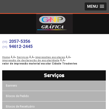
MENU
2057-5356
(11)
94612-2445
(11)
Home
Serviços
impressões escolares
impressão de declaração de escolaridade
valor de impressão material escolar Cidade Tiradentes
Serviços
Banners
Blocos de Pedido
Blocos de Receituário