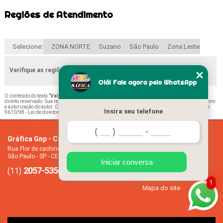
Regiões de Atendimento
Selecione:
ZONA NORTE
Suzano
São Paulo
Zona Leste
Verifique as regiões que atendemos
Olá! Fale agora pelo WhatsApp
O conteúdo do texto "
Valor de Impressão Material Escolar Cidade Tiradentes
" é de
direito reservado. Sua reprodução, parcial ou total, mesmo citando nossos links, é proibida sem
a autorização do autor. Crime de violação de direito autoral – artigo 184 do Código Penal –
Lei
Insira seu telefone
9610/98 - Lei de direitos autorais
.
Gráfica Gnp - Cartão de visita
Home
Rua Flor de cachimbo, 274 - Jardim Santana
Empresa
São Paulo - SP - CEP: 08050-040
Missão
Iniciar conversa
2057-5356
94612-2445
Serviços
(11)
(11)
Contato
1
Mapa do site