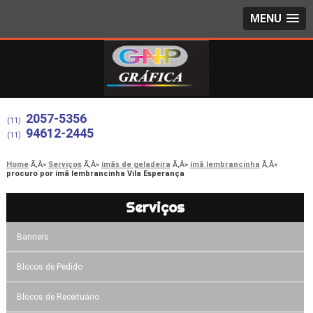
MENU
2057-5356
(11)
94612-2445
(11)
Home
Serviços
ímãs de geladeira
ímã lembrancinha
procuro por ímã lembrancinha Vila Esperança
Serviços
Banners
Blocos de Pedido
Blocos de Receituário