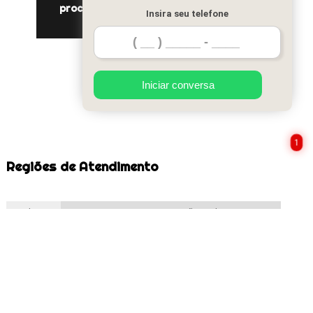
procuro por ímã lembrancinha Jardim
Insira seu telefone
Iguatemi
Iniciar conversa
1
Regiões de Atendimento
Selecione:
ZONA NORTE
Suzano
São Paulo
Zona Leste
Verifique as regiões que atendemos
O conteúdo do texto "
Procuro por ímã Lembrancinha Vila Esperança
" é de direito reservado.
Sua reprodução, parcial ou total, mesmo citando nossos links, é proibida sem a autorização do
autor. Crime de violação de direito autoral – artigo 184 do Código Penal –
Lei 9610/98 - Lei de
direitos autorais
.