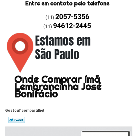
Entre em contato pelo telefone
2057-5356
(11)
94612-2445
(11)
Onde Comprar ímã
Lembrancinha José
Bonifácio
Gostou? compartilhe!