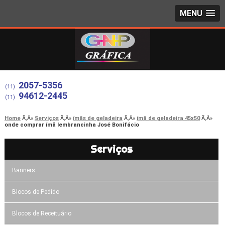
MENU
2057-5356
(11)
94612-2445
(11)
Home
Serviços
ímãs de geladeira
ímã de geladeira 45x50
onde comprar ímã lembrancinha José Bonifácio
Serviços
Banners
Blocos de Pedido
Blocos de Receituário