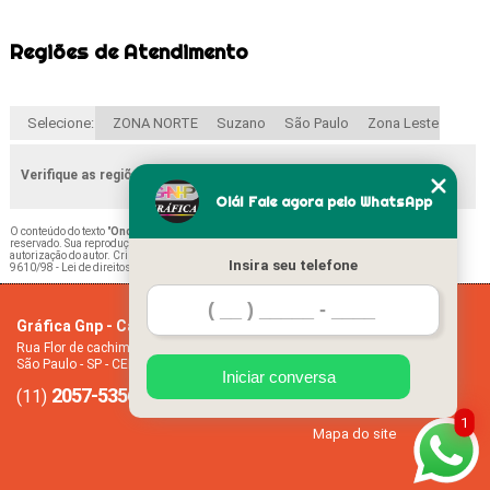
Regiões de Atendimento
Selecione:
ZONA NORTE
Suzano
São Paulo
Zona Leste
Verifique as regiões que atendemos
Olá! Fale agora pelo WhatsApp
O conteúdo do texto "
Onde Comprar ímã Lembrancinha José Bonifácio
" é de direito
reservado. Sua reprodução, parcial ou total, mesmo citando nossos links, é proibida sem a
autorização do autor. Crime de violação de direito autoral – artigo 184 do Código Penal –
Lei
Insira seu telefone
9610/98 - Lei de direitos autorais
.
Gráfica Gnp - Cartão de visita
Home
Rua Flor de cachimbo, 274 - Jardim Santana
Empresa
São Paulo - SP - CEP: 08050-040
Missão
Iniciar conversa
2057-5356
94612-2445
Serviços
(11)
(11)
Contato
1
Mapa do site