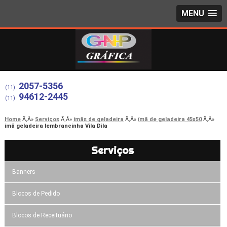
MENU
2057-5356
(11)
94612-2445
(11)
Home
Serviços
ímãs de geladeira
ímã de geladeira 45x50
ímã geladeira lembrancinha Vila Dila
Serviços
Banners
Blocos de Pedido
Blocos de Receituário