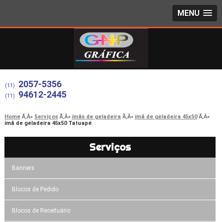
MENU
2057-5356
(11)
94612-2445
(11)
Home
Serviços
ímãs de geladeira
ímã de geladeira 45x50
ímã de geladeira 45x50 Tatuapé
Serviços
Banners
Blocos de Pedido
Blocos de Receituário