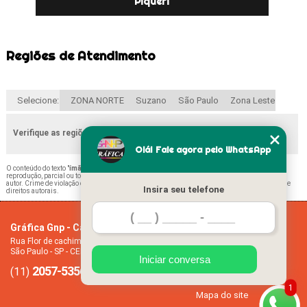
Piqueri
Regiões de Atendimento
Selecione:
ZONA NORTE
Suzano
São Paulo
Zona Leste
Verifique as regiões que atendemos
Olá! Fale agora pelo WhatsApp
O conteúdo do texto "
ímã de Geladeira 45x50 Tatuapé
" é de direito reservado. Sua
reprodução, parcial ou total, mesmo citando nossos links, é proibida sem a autorização do
autor. Crime de violação de direito autoral – artigo 184 do Código Penal –
Lei 9610/98 - Lei de
Insira seu telefone
direitos autorais
.
Gráfica Gnp - Cartão de visita
Home
Rua Flor de cachimbo, 274 - Jardim Santana
Empresa
São Paulo - SP - CEP: 08050-040
Missão
Iniciar conversa
2057-5356
94612-2445
Serviços
(11)
(11)
Contato
1
Mapa do site