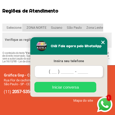
Regiões de Atendimento
Selecione:
ZONA NORTE
Suzano
São Paulo
Zona Leste
Verifique as regiões que atendemos
Olá! Fale agora pelo WhatsApp
O conteúdo do texto "
Venda de Ficha de Matrícula Educação Infantil Vila Santa Maria
" é
de direito reservado. Sua reprodução, parcial ou total, mesmo citando nossos links, é proibida
sem a autorização do autor. Crime de violação de direito autoral – artigo 184 do Código Penal –
Insira seu telefone
Lei 9610/98 - Lei de direitos autorais
.
Gráfica Gnp - Cartão de visita
Home
Rua Flor de cachimbo, 274 - Jardim Santana
Empresa
São Paulo - SP - CEP: 08050-040
Missão
Iniciar conversa
2057-5356
94612-2445
Serviços
(11)
(11)
Contato
1
Mapa do site