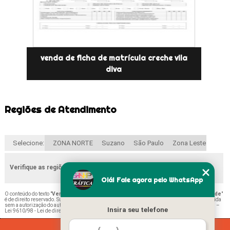
venda de ficha de matrícula creche vila
diva
Regiões de Atendimento
Selecione:
ZONA NORTE
Suzano
São Paulo
Zona Leste
Verifique as regiões que atendemos
Olá! Fale agora pelo WhatsApp
O conteúdo do texto "
Venda de Ficha de Matrícula Escolar Educação Infantil Casa Verde
"
é de direito reservado. Sua reprodução, parcial ou total, mesmo citando nossos links, é proibida
sem a autorização do autor. Crime de violação de direito autoral – artigo 184 do Código Penal –
Insira seu telefone
Lei 9610/98 - Lei de direitos autorais
.