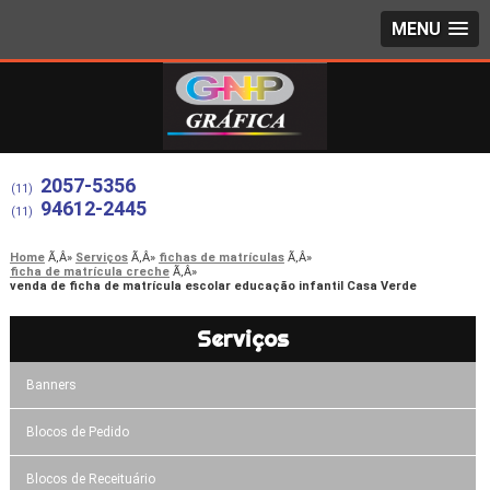
MENU
2057-5356
(11)
94612-2445
(11)
Home
Serviços
fichas de matrículas
ficha de matrícula creche
venda de ficha de matrícula escolar educação infantil Casa Verde
Serviços
Banners
Blocos de Pedido
Blocos de Receituário