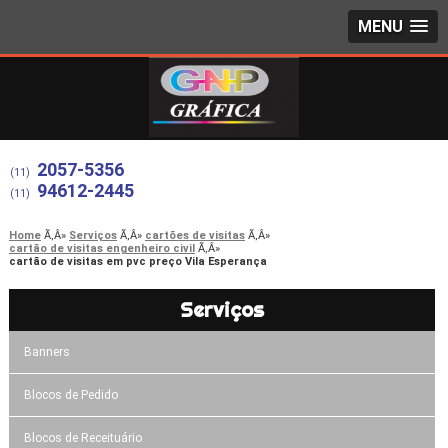
MENU
2057-5356
(11)
94612-2445
(11)
Home
Serviços
cartões de visitas
cartão de visitas engenheiro civil
cartão de visitas em pvc preço Vila Esperança
Serviços
Banners
Blocos de Pedido
Blocos de Receituário