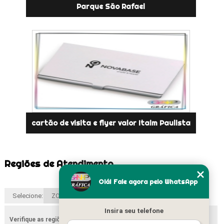
Parque São Rafael
cartão de visita e flyer valor Itaim Paulista
Regiões de Atendimento
Olá! Fale agora pelo WhatsApp
Selecione:
ZONA NORTE
Suzano
São Paulo
Zona Leste
Insira seu telefone
Verifique as regiões que atendemos