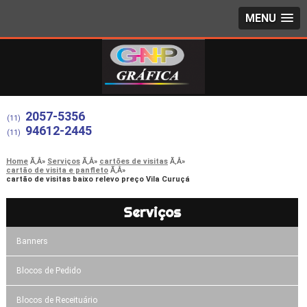
MENU
2057-5356
(11)
94612-2445
(11)
Home
Serviços
cartões de visitas
cartão de visita e panfleto
cartão de visitas baixo relevo preço Vila Curuçá
Serviços
Banners
Blocos de Pedido
Blocos de Receituário