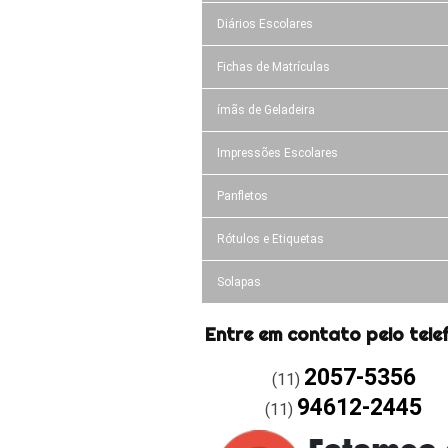
Diários Escolares
Fichas de Matrículas
ímãs de Geladeira
Impressões Escolares
Panfletos
Rótulos e Etiquetas
Solapas
Entre em contato pelo tele
2057-5356
(11)
94612-2445
(11)