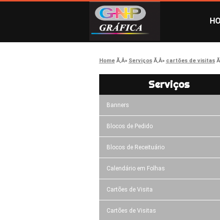
H
Home
Serviços
cartões de visitas
Serviços
Banners
Blocos de Pedido
Blocos de Receituário
Calendário em Folhas
Cartões de Visita
Cartões de Visitas