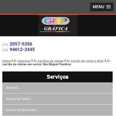
MENU
2057-5356
(11)
94612-2445
(11)
Home
Serviços
cartões de visitas
cartão de visita e flyer
cartão de visitas em verniz São Miguel Paulista
Serviços
Banners
Blocos de Pedido
Blocos de Receituário