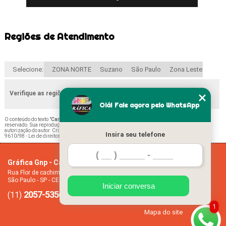
Regiões de Atendimento
Selecione:
ZONA NORTE
Suzano
São Paulo
Zona Leste
Verifique as regiões que atendemos
Olá! Fale agora pelo WhatsApp
O conteúdo do texto "
Cartão de Visitas em Verniz São Miguel Paulista
" é de direito
reservado. Sua reprodução, parcial ou total, mesmo citando nossos links, é proibida sem a
autorização do autor. Crime de violação de direito autoral – artigo 184 do Código Penal –
Lei
Insira seu telefone
9610/98 - Lei de direitos autorais
.
Gráfica Gnp - Cartão de visita
Home
Rua Flor de cachimbo, 274 - Jardim Santana
Empresa
São Paulo - SP - CEP: 08050-040
Missão
Iniciar conversa
2057-5356
94612-2445
Serviços
(11)
(11)
Contato
1
Mapa do site