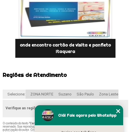
onde encontro cartão de visita e panfleto
Itaquera
Regiões de Atendimento
Selecione:
ZONA NORTE
Suzano
São Paulo
Zona Leste
Verifique as regiões que atendemos
Olá! Fale agora pelo WhatsApp
O conteúdo do texto "
Cartão de Visitas em Pvc Preço Parque do Carmo
" é de direito
reservado. Sua reprodução, parcial ou total, mesmo citando nossos links, é proibida sem a
autorização do autor. Crime de violação de direito autoral – artigo 184 do Código Penal –
Lei