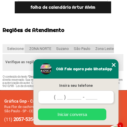
folha de calendário Artur Alvim
Regiões de Atendimento
Selecione:
ZONA NORTE
Suzano
São Paulo
Zona Leste
Verifique as regiões que atendemos
Olá! Fale agora pelo WhatsApp
O conteúdo do texto "
Onde Encontrar Calendário Folha Jardim Santa Terezinha
" é de
direito reservado. Sua reprodução, parcial ou total, mesmo citando nossos links, é proibida sem
a autorização do autor. Crime de violação de direito autoral – artigo 184 do Código Penal –
Lei
Insira seu telefone
9610/98 - Lei de direitos autorais
.
Gráfica Gnp - Cartão de visita
Home
Rua Flor de cachimbo, 274 - Jardim Santana
Empresa
São Paulo - SP - CEP: 08050-040
Missão
Iniciar conversa
2057-5356
94612-2445
Serviços
(11)
(11)
Contato
1