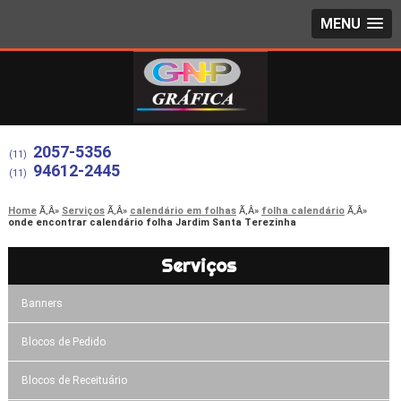
MENU
2057-5356
(11)
94612-2445
(11)
Home
Serviços
calendário em folhas
folha calendário
onde encontrar calendário folha Jardim Santa Terezinha
Serviços
Banners
Blocos de Pedido
Blocos de Receituário