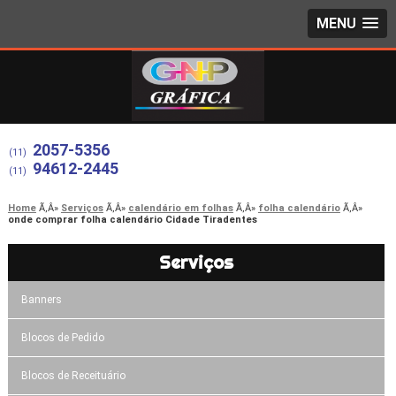
MENU
2057-5356
(11)
94612-2445
(11)
Home
Serviços
calendário em folhas
folha calendário
onde comprar folha calendário Cidade Tiradentes
Serviços
Banners
Blocos de Pedido
Blocos de Receituário