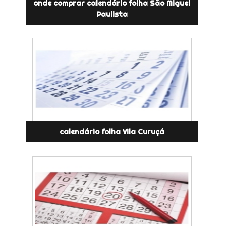
onde comprar calendário folha São Miguel
Paulista
calendário folha Vila Curuçá