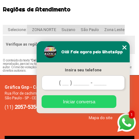
Regiões de Atendimento
Selecione:
ZONA NORTE
Suzano
São Paulo
Zona Leste
Verifique as regiões que atendemos
Olá! Fale agora pelo WhatsApp
O conteúdo do texto "
Calendário Folha Av Casa Verde
" é de direito reservado. Sua
reprodução, parcial ou total, mesmo citando nossos links, é proibida sem a autorização do
autor. Crime de violação de direito autoral – artigo 184 do Código Penal –
Lei 9610/98 - Lei de
Insira seu telefone
direitos autorais
.
Gráfica Gnp - Cartão de visita
Home
Rua Flor de cachimbo, 274 - Jardim Santana
Empresa
São Paulo - SP - CEP: 08050-040
Missão
Iniciar conversa
2057-5356
94612-2445
Serviços
(11)
(11)
Contato
1
Mapa do site