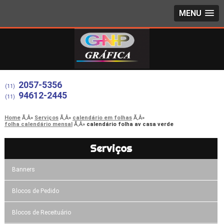
MENU
2057-5356
(11)
94612-2445
(11)
Home
Serviços
calendário em folhas
folha calendário mensal
calendário folha av casa verde
Serviços
Banners
Blocos de Pedido
Blocos de Receituário