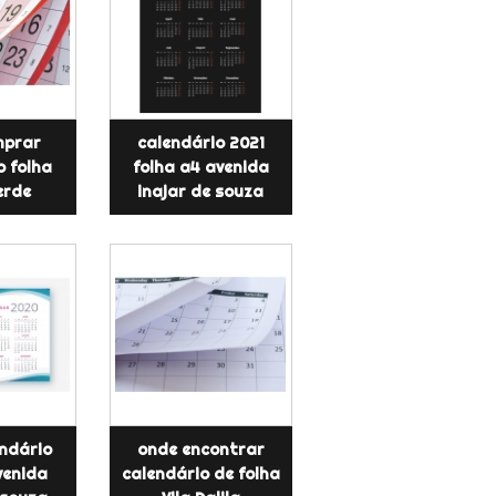
mprar
calendário 2021
o folha
folha a4 avenida
erde
inajar de souza
endário
onde encontrar
venida
calendário de folha