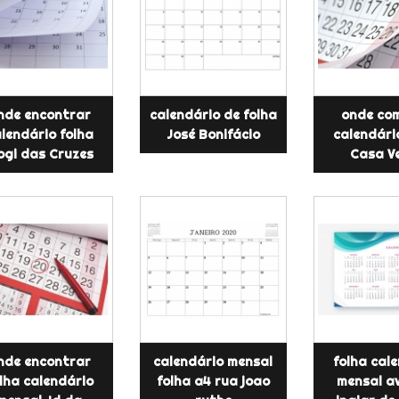
nde encontrar
calendário de folha
onde co
lendário folha
José Bonifácio
calendári
gi das Cruzes
Casa V
nde encontrar
calendário mensal
folha cal
lha calendário
folha a4 rua joao
mensal a