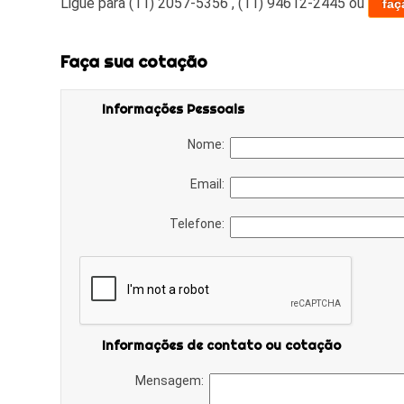
Ligue para
(11) 2057-5356
,
(11) 94612-2445
ou
faç
Faça sua cotação
Informações Pessoais
Nome:
Email:
Telefone:
Informações de contato ou cotação
Mensagem: