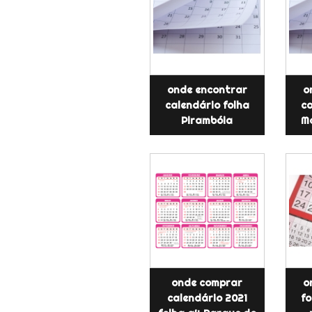
onde encontrar
o
calendário folha
ca
Pirambóia
Mo
onde comprar
o
calendário 2021
fo