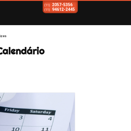
2057-5356
(11)
94612-2445
(11)
izes
Calendário