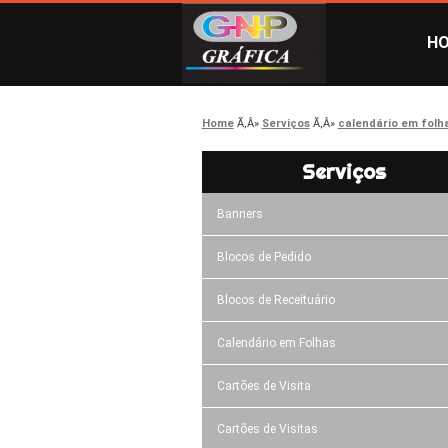
H
Home
Serviços
calendário em folh
Serviços
Banners
Blocos de Pedido
Blocos de Receituário
Calendário em Folhas
Cartões de Visita
Cartões de Visitas