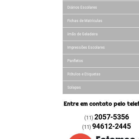
Diários Escolares
Fichas de Matrículas
ímãs de Geladeira
Impressões Escolares
Panfletos
Rótulos e Etiquetas
Solapas
Entre em contato pelo tele
2057-5356
(11)
94612-2445
(11)