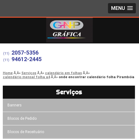
MENU
2057-5356
(11)
94612-2445
(11)
Home
Serviços
calendário em folhas
calendário mensal folha a4
onde encontrar calendário folha Pirambóia
Serviços
Banners
Blocos de Pedido
Blocos de Receituário