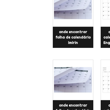
onde encontrar
folha de calendário
cal
imirin
Eng
onde encontrar