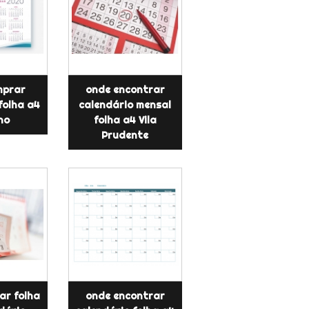
mprar
onde encontrar
folha a4
calendário mensal
no
folha a4 Vila
Prudente
ar folha
onde encontrar