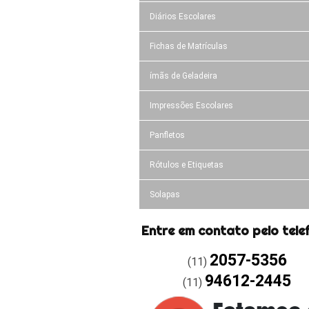
Diários Escolares
Fichas de Matrículas
ímãs de Geladeira
Impressões Escolares
Panfletos
Rótulos e Etiquetas
Solapas
Entre em contato pelo tele
2057-5356
(11)
94612-2445
(11)