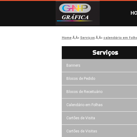
H
Home
Serviços
calendário em folh
Serviços
Banners
Blocos de Pedido
Blocos de Receituário
Calendário em Folhas
Cartões de Visita
Cartões de Visitas