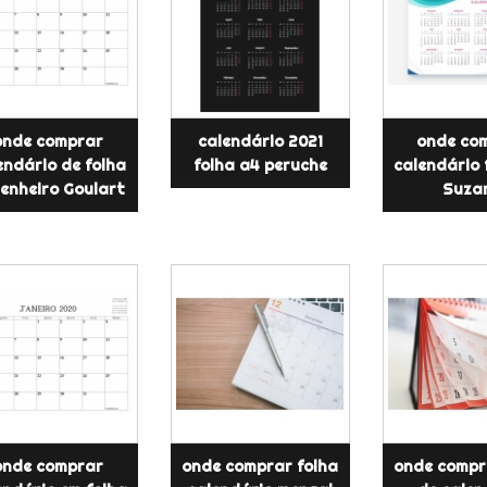
onde comprar
calendário 2021
onde co
endário de folha
folha a4 peruche
calendário 
enheiro Goulart
Suza
onde comprar
onde comprar folha
onde compr