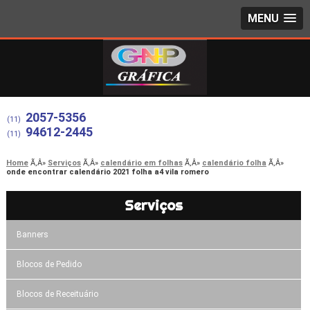
MENU
2057-5356
(11)
94612-2445
(11)
Home
Serviços
calendário em folhas
calendário folha
onde encontrar calendário 2021 folha a4 vila romero
Serviços
Banners
Blocos de Pedido
Blocos de Receituário